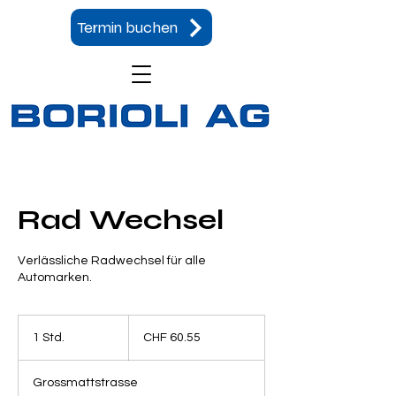
Termin buchen
Rad Wechsel
Verlässliche Radwechsel für alle
Automarken.
60.55
Schweizer
1 Std.
1
CHF 60.55
Franken
S
t
Grossmattstrasse
d