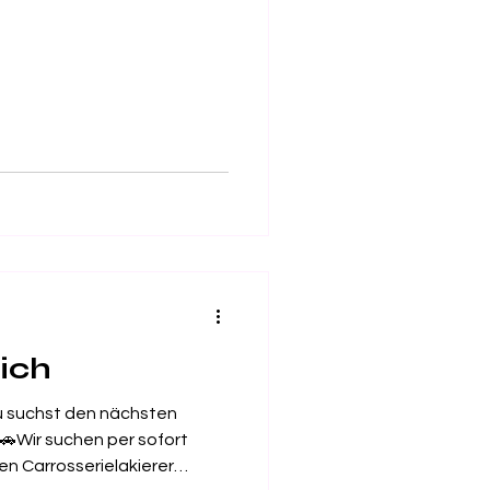
ich
du suchst den nächsten
🎨🚗Wir suchen per sofort
n Carrosserielakierer