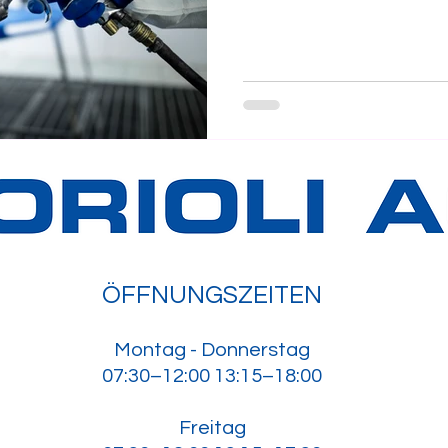
(m/w/d), 100 % in Rudolfstetten 
Entwicklungspotenzial, mod
Team. 👉 Deine Benefits: W
5 Wochen Ferien & Gratis-Pa
Bewirb dich jetzt unter kers
melde dich unter 056 633 64
ÖFFNUNGSZEITEN
Montag - Donnerstag
07:30–12:00 13:15–18:00
Freitag