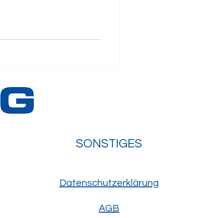
– mit
ernem Arbeitsplatz und top
eiterbildungsmöglichkeiten,
rkplatz. Neugierig?📩
tin@boriolicar.ch 📞 oder
 74
SONSTIGES
Datenschutzerklärung
AGB